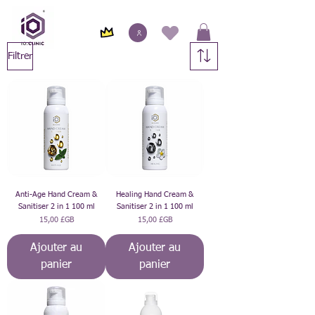
Filtrer
Anti-Age Hand Cream &
Healing Hand Cream &
Sanitiser 2 in 1 100 ml
Sanitiser 2 in 1 100 ml
Prix
Prix
15,00 £GB
15,00 £GB
Ajouter au
Ajouter au
panier
panier