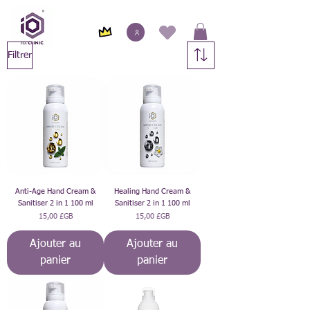
Filtrer
Anti-Age Hand Cream &
Healing Hand Cream &
Sanitiser 2 in 1 100 ml
Sanitiser 2 in 1 100 ml
Prix
Prix
15,00 £GB
15,00 £GB
Ajouter au
Ajouter au
panier
panier