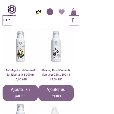
Filtrer
Anti-Age Hand Cream &
Healing Hand Cream &
Sanitiser 2 in 1 100 ml
Sanitiser 2 in 1 100 ml
Prix
Prix
15,00 £GB
15,00 £GB
Ajouter au
Ajouter au
panier
panier