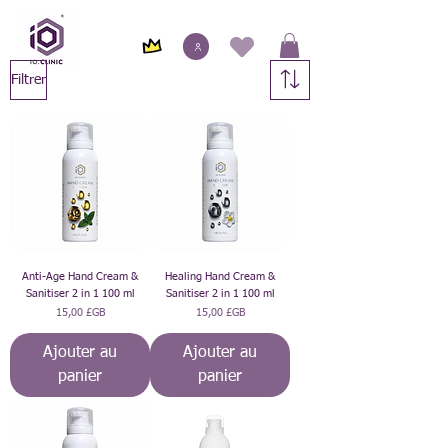
Filtrer
Anti-Age Hand Cream &
Healing Hand Cream &
Sanitiser 2 in 1 100 ml
Sanitiser 2 in 1 100 ml
Prix
Prix
15,00 £GB
15,00 £GB
Ajouter au
Ajouter au
panier
panier