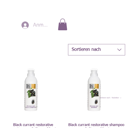
Anmelden
Sortieren nach
Sortieren nach:
Neuheiten
Black currant restorative
Black currant restorative shampoo