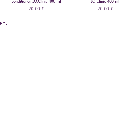
conditioner IO.Clinic 400 ml
IO.Clinic 400 ml
Preis
Preis
20,00 £
20,00 £
en.