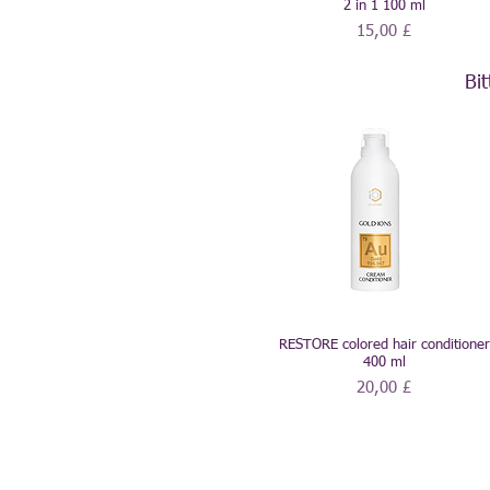
2 in 1 100 ml
Preis
15,00 £
Bi
RESTORE colored hair conditioner
400 ml
Preis
20,00 £