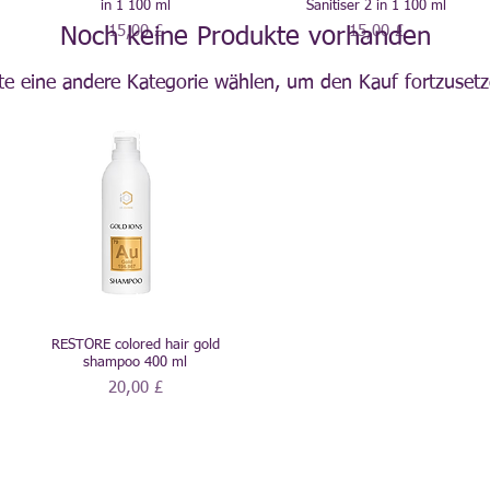
in 1 100 ml
Sanitiser 2 in 1 100 ml
Preis
Preis
15,00 £
15,00 £
Noch keine Produkte vorhanden
tte eine andere Kategorie wählen, um den Kauf fortzusetz
RESTORE colored hair gold
shampoo 400 ml
Preis
20,00 £