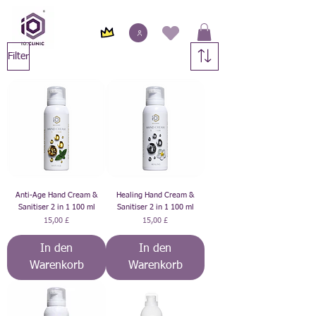
Filter
Anti-Age Hand Cream &
Healing Hand Cream &
Sanitiser 2 in 1 100 ml
Sanitiser 2 in 1 100 ml
Preis
Preis
15,00 £
15,00 £
In den
In den
Warenkorb
Warenkorb