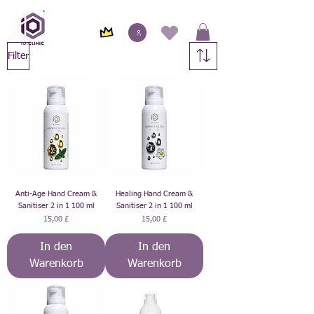
Filter
Anti-Age Hand Cream &
Healing Hand Cream &
Sanitiser 2 in 1 100 ml
Sanitiser 2 in 1 100 ml
Preis
Preis
15,00 £
15,00 £
In den
In den
Warenkorb
Warenkorb