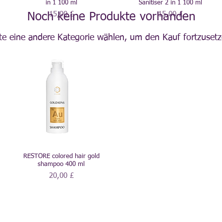
in 1 100 ml
Sanitiser 2 in 1 100 ml
Preis
Preis
15,00 £
15,00 £
Noch keine Produkte vorhanden
tte eine andere Kategorie wählen, um den Kauf fortzusetz
RESTORE colored hair gold
shampoo 400 ml
Preis
20,00 £