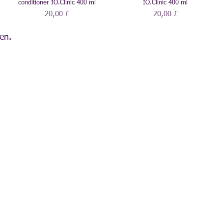
conditioner IO.Clinic 400 ml
IO.Clinic 400 ml
Preis
Preis
20,00 £
20,00 £
en.