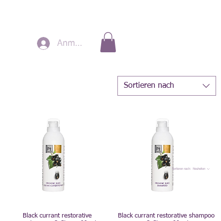
Anmelden
Sortieren nach
Sortieren nach:
Neuheiten
Black currant restorative
Black currant restorative shampoo