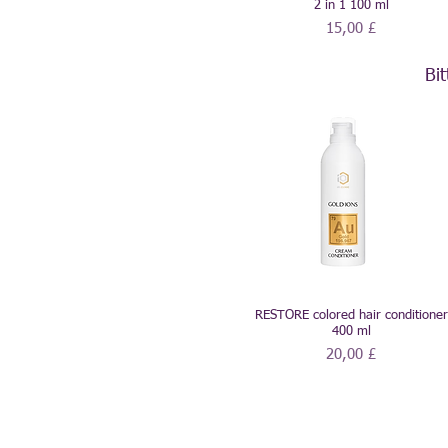
2 in 1 100 ml
Preis
15,00 £
Bi
RESTORE colored hair conditioner
400 ml
Preis
20,00 £