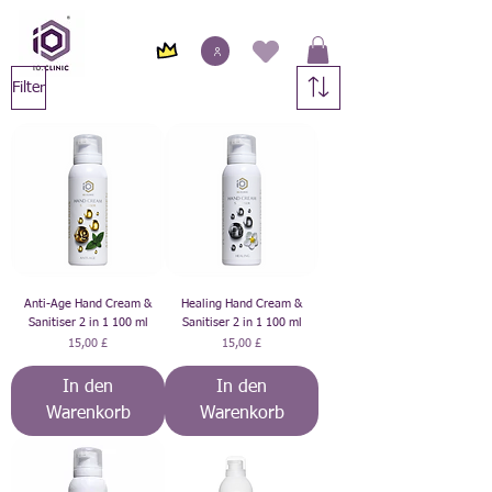
Filter
Anti-Age Hand Cream &
Healing Hand Cream &
Sanitiser 2 in 1 100 ml
Sanitiser 2 in 1 100 ml
Preis
Preis
15,00 £
15,00 £
In den
In den
Warenkorb
Warenkorb