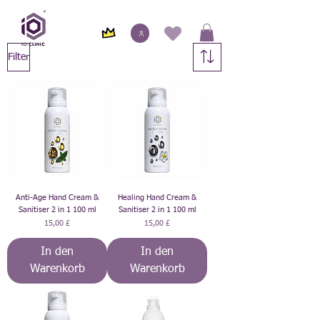
Filter
Anti-Age Hand Cream &
Healing Hand Cream &
Sanitiser 2 in 1 100 ml
Sanitiser 2 in 1 100 ml
Preis
Preis
15,00 £
15,00 £
In den
In den
Warenkorb
Warenkorb