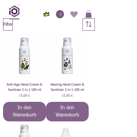
Filter
Anti-Age Hand Cream &
Healing Hand Cream &
Sanitiser 2 in 1 100 ml
Sanitiser 2 in 1 100 ml
Preis
Preis
15,00 £
15,00 £
In den
In den
Warenkorb
Warenkorb