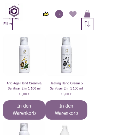
Filter
Anti-Age Hand Cream &
Healing Hand Cream &
Sanitiser 2 in 1 100 ml
Sanitiser 2 in 1 100 ml
Preis
Preis
15,00 £
15,00 £
In den
In den
Warenkorb
Warenkorb