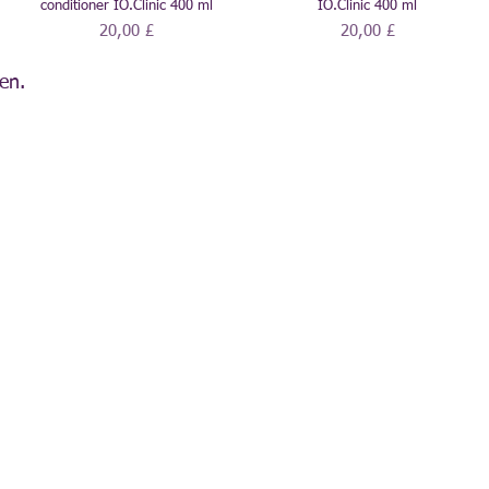
conditioner IO.Clinic 400 ml
IO.Clinic 400 ml
Preis
Preis
20,00 £
20,00 £
en.