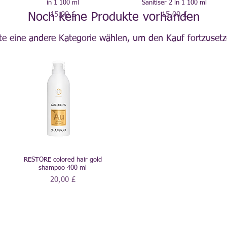
in 1 100 ml
Sanitiser 2 in 1 100 ml
Preis
Preis
15,00 £
15,00 £
Noch keine Produkte vorhanden
tte eine andere Kategorie wählen, um den Kauf fortzusetz
RESTORE colored hair gold
shampoo 400 ml
Preis
20,00 £