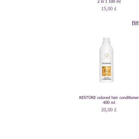
2 in 1 100 ml
Preis
15,00 £
Bi
RESTORE colored hair conditioner
400 ml
Preis
20,00 £