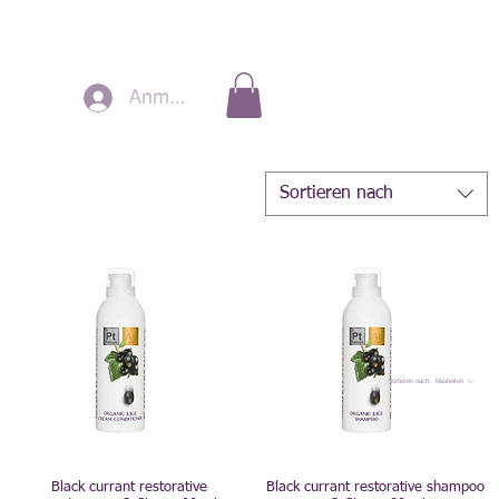
Anmelden
Sortieren nach
Sortieren nach:
Neuheiten
Black currant restorative
Black currant restorative shampoo