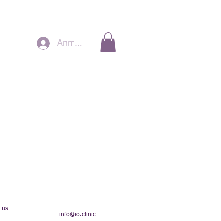
Anmelden
 us
info@io.clinic